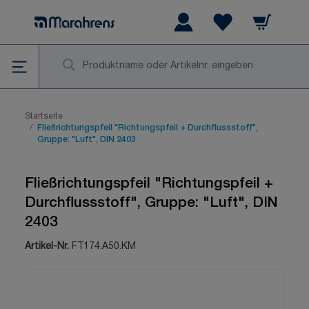
Zum Inhalt springen
Warenkorb
Wishlist Items
Su
Startseite
/
Fließrichtungspfeil "Richtungspfeil + Durchflussstoff",
Gruppe: "Luft", DIN 2403
Fließrichtungspfeil "Richtungspfeil +
Durchflussstoff", Gruppe: "Luft", DIN
2403
Artikel-Nr.
FT174.A50.KM