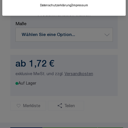
ISO-zertifizierte Qualität
Datenschutzerklärung
|
Impressum
Produktvariation wählen
Maße
ab
1,72 €
exklusive MwSt. und zzgl.
Versandkosten
Auf Lager
Merkliste
Teilen