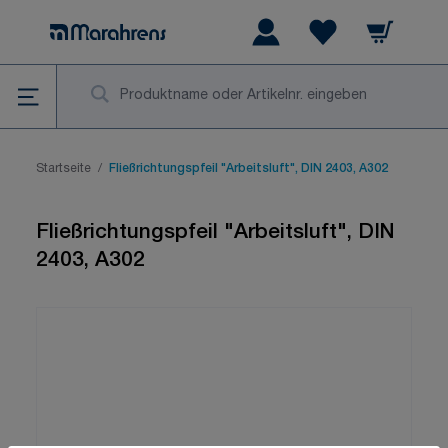
Zum Inhalt springen
Warenkorb
Wishlist Items
Su
Startseite
/
Fließrichtungspfeil "Arbeitsluft", DIN 2403, A302
Fließrichtungspfeil "Arbeitsluft", DIN
2403, A302