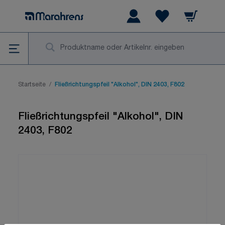
Zum Inhalt springen
Warenkorb
Wishlist Items
Su
Startseite
/
Fließrichtungspfeil "Alkohol", DIN 2403, F802
Fließrichtungspfeil "Alkohol", DIN
2403, F802