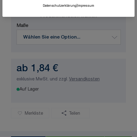
ISO-zertifizierte Qualität
Datenschutzerklärung
|
Impressum
Produktvariation wählen
Maße
ab
1,84 €
exklusive MwSt. und zzgl.
Versandkosten
Auf Lager
Merkliste
Teilen