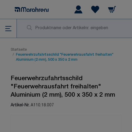
Zum Inhalt springen
Warenkorb
Wishlist Items
Su
Startseite
/
Feuerwehrzufahrtsschild "Feuerwehrausfahrt freihalten"
Aluminium (2 mm), 500 x 350 x 2 mm
Feuerwehrzufahrtsschild
"Feuerwehrausfahrt freihalten"
Aluminium (2 mm), 500 x 350 x 2 mm
Artikel-Nr.
A110.18.007