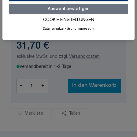
Auswahl bestätigen
Schnelle Lieferung
Made in Germany
COOKIE EINSTELLUNGEN
ISO-zertifizierte Qualität
Datenschutzerklärung
|
Impressum
31,70 €
exklusive MwSt. und zzgl.
Versandkosten
Versandbereit in 1-2 Tage
Menge
-
+
In den Warenkorb
Merkliste
Teilen