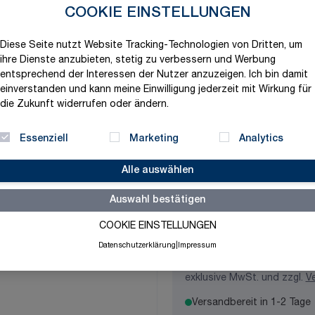
Produktvariation wählen
COOKIE EINSTELLUNGEN
Maße
Diese Seite nutzt Website Tracking-Technologien von Dritten, um
ihre Dienste anzubieten, stetig zu verbessern und Werbung
entsprechend der Interessen der Nutzer anzuzeigen. Ich bin damit
einverstanden und kann meine Einwilligung jederzeit mit Wirkung für
Material
die Zukunft widerrufen oder ändern.
Essenziell
Marketing
Analytics
Langnachleuchtend
Alle auswählen
Auswahl bestätigen
COOKIE EINSTELLUNGEN
Datenschutzerklärung
|
Impressum
2,72 €
exklusive MwSt. und zzgl.
V
Versandbereit in 1-2 Tage