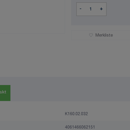
Menge
-
+
Merkliste
akt
K160.02.032
4061466062151