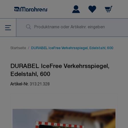
Zum Inhalt springen
Warenkorb
Wishlist Items
Su
Startseite
/
DURABEL IceFree Verkehrsspiegel, Edelstahl, 600
DURABEL IceFree Verkehrsspiegel,
Edelstahl, 600
Artikel-Nr.
313.21.328