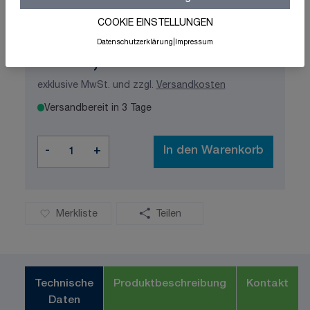
Schnelle Lieferung
Made in Germany
ISO-zertifizierte Qualität
COOKIE EINSTELLUNGEN
Datenschutzerklärung
|
Impressum
1.415,69 €
exklusive MwSt. und zzgl.
Versandkosten
Versandbereit in 3 Tage
Menge
-
+
In den Warenkorb
Merkliste
Teilen
Technische
Produktbeschreibung
Kontakt
Daten