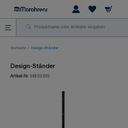
Zum Inhalt springen
Warenkorb
Wishlist Items
Su
Startseite
/
Design-Ständer
Design-Ständer
Artikel-Nr.
348.03.020