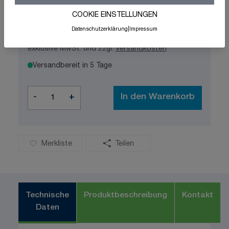
COOKIE EINSTELLUNGEN
62,94 €
Datenschutzerklärung
|
Impressum
exklusive MwSt. und zzgl.
Versandkosten
Versandbereit in 5 Tage
Menge
-
+
In den Warenkorb
Merkliste
Teilen
Technische
Produktbeschreibung
Kontakt
Daten