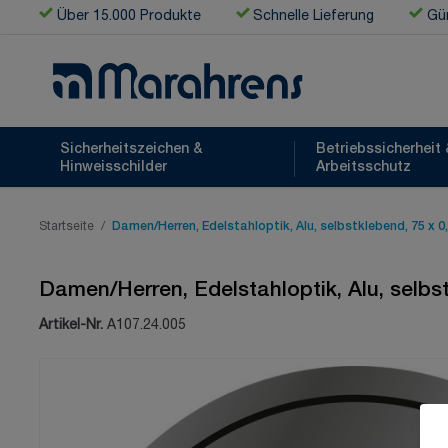
Zum Inhalt springen
Über 15.000 Produkte
Schnelle Lieferung
Gün
Sicherheitszeichen &
Betriebssicherheit 
Hinweisschilder
Arbeitsschutz
Startseite
/
Damen/Herren, Edelstahloptik, Alu, selbstklebend, 75 x 
Damen/Herren, Edelstahloptik, Alu, selbs
Artikel-Nr.
A107.24.005