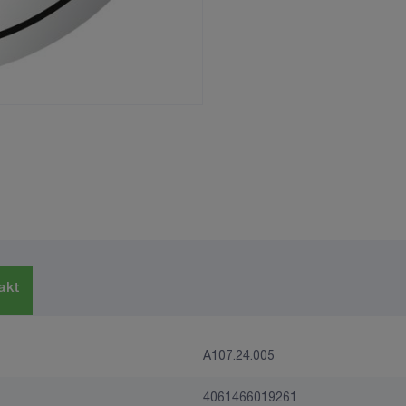
akt
A107.24.005
4061466019261