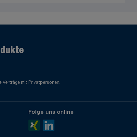
odukte
 Verträge mit Privatpersonen.
Folge uns online
e
Xing>
LinkedIn>