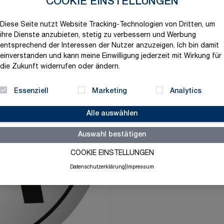
COOKIE EINSTELLUNGEN
9,63 €
Diese Seite nutzt Website Tracking-Technologien von Dritten, um
exklusive MwSt. und zzgl.
V
ihre Dienste anzubieten, stetig zu verbessern und Werbung
Versandbereit in 1-2 Tage
entsprechend der Interessen der Nutzer anzuzeigen. Ich bin damit
einverstanden und kann meine Einwilligung jederzeit mit Wirkung für
Menge
die Zukunft widerrufen oder ändern.
-
+
Essenziell
Marketing
Analytics
Alle auswählen
Merkliste
Auswahl bestätigen
COOKIE EINSTELLUNGEN
Datenschutzerklärung
|
Impressum