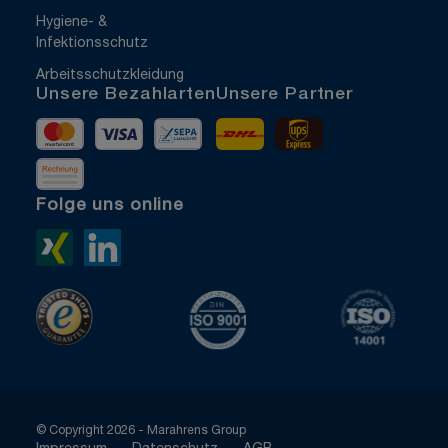
Hygiene- &
Infektionsschutz
Arbeitsschutzkleidung
Unsere Bezahlarten
Unsere Partner
Mastercard
Visa
Vorkasse
DHL
UPS Express
Rechnung
Folge uns online
Xing>
LinkedIn>
TrustedShops
ISO 9001 zertifiziert
ISO 1400
© Copyright 2026 - Marahrens Group