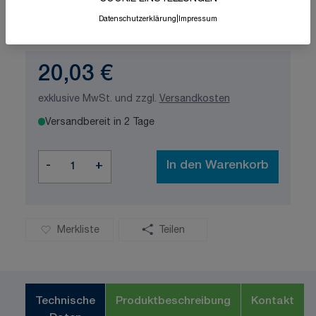
Schnelle Lieferung
Made in Germany
Datenschutzerklärung
|
Impressum
ISO-zertifizierte Qualität
20,03 €
exklusive MwSt. und zzgl.
Versandkosten
Versandbereit in 2 Tage
Menge
-
+
In den Warenkorb
Merkliste
Teilen
Technische
Produktbeschreibung
Kontakt