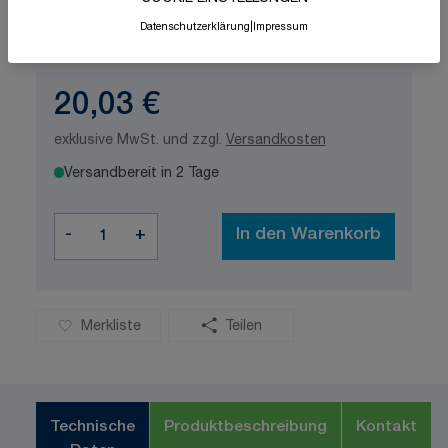
Schnelle Lieferung
Made in Germany
Datenschutzerklärung
|
Impressum
ISO-zertifizierte Qualität
20,03 €
exklusive MwSt. und zzgl.
Versandkosten
Versandbereit in 2 Tage
Menge
-
+
In den Warenkorb
Merkliste
Teilen
Technische
Produktbeschreibung
Kontakt