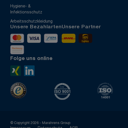
Hygiene- &
Infektionsschutz
Arbeitsschutzkleidung
Unsere Bezahlarten
Unsere Partner
Mastercard
Visa
Vorkasse
DHL
UPS Express
Rechnung
Folge uns online
Xing>
LinkedIn>
TrustedShops
ISO 9001 zertifiziert
ISO 1400
© Copyright 2026 - Marahrens Group