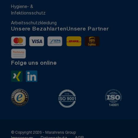
Hygiene- &
Infektionsschutz
Arbeitsschutzkleidung
Unsere Bezahlarten
Unsere Partner
Mastercard
Visa
Vorkasse
DHL
UPS Express
Rechnung
Folge uns online
Xing>
LinkedIn>
TrustedShops
ISO 9001 zertifiziert
ISO 1400
© Copyright 2026 - Marahrens Group