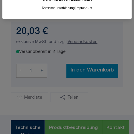
Schnelle Lieferung
Made in Germany
Datenschutzerklärung
|
Impressum
ISO-zertifizierte Qualität
20,03 €
exklusive MwSt. und zzgl.
Versandkosten
Versandbereit in 2 Tage
Menge
-
+
In den Warenkorb
Merkliste
Teilen
Technische
Produktbeschreibung
Kontakt