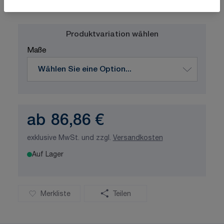
ISO-zertifizierte Qualität
Produktvariation wählen
Maße
ab
86,86 €
exklusive MwSt. und zzgl.
Versandkosten
Auf Lager
Merkliste
Teilen