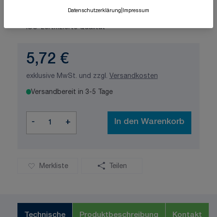
Datenschutzerklärung
|
Impressum
Schnelle Lieferung
Made in Germany
ISO-zertifizierte Qualität
5,72 €
exklusive MwSt. und zzgl.
Versandkosten
Versandbereit in 3-5 Tage
Menge
-
+
In den Warenkorb
Merkliste
Teilen
Technische
Produktbeschreibung
Kontakt