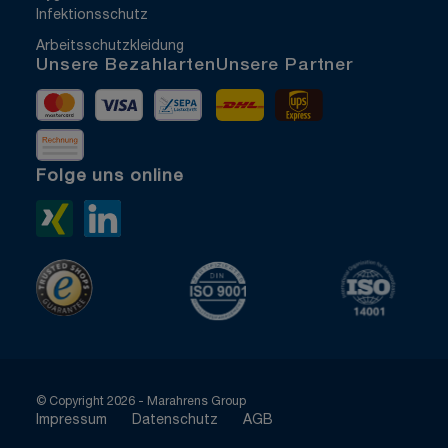
Infektionsschutz
Arbeitsschutzkleidung
Unsere Bezahlarten
Unsere Partner
Mastercard
Visa
Vorkasse
DHL
UPS Express
Rechnung
Folge uns online
Xing>
LinkedIn>
TrustedShops
ISO 9001 zertifiziert
ISO 1400
© Copyright 2026 - Marahrens Group
Impressum
Datenschutz
AGB