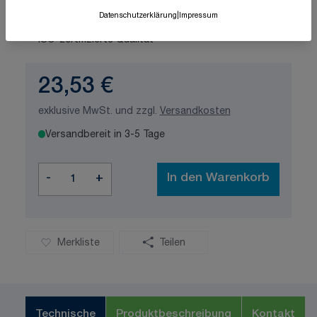
Datenschutzerklärung
|
Impressum
Schnelle Lieferung
Made in Germany
ISO-zertifizierte Qualität
23,53 €
exklusive MwSt. und zzgl.
Versandkosten
Versandbereit in 3-5 Tage
Menge
-
+
In den Warenkorb
Merkliste
Teilen
Technische
Produktbeschreibung
Kontakt