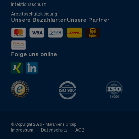
Infektionsschutz
Arbeitsschutzkleidung
Unsere Bezahlarten
Unsere Partner
Mastercard
Visa
Vorkasse
DHL
UPS Express
Rechnung
Folge uns online
Xing>
LinkedIn>
TrustedShops
ISO 9001 zertifiziert
ISO 1400
© Copyright 2026 - Marahrens Group
Impressum
Datenschutz
AGB