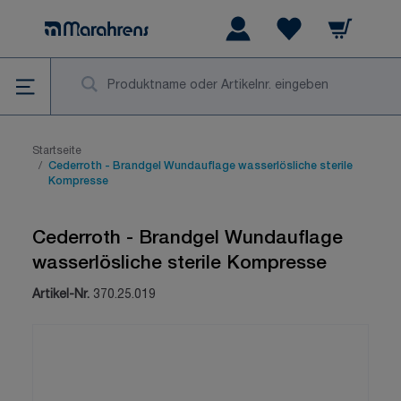
Zum Inhalt springen
Warenkorb
Wishlist Items
Su
Startseite
/
Cederroth - Brandgel Wundauflage wasserlösliche sterile
Kompresse
Cederroth - Brandgel Wundauflage
wasserlösliche sterile Kompresse
Artikel-Nr.
370.25.019