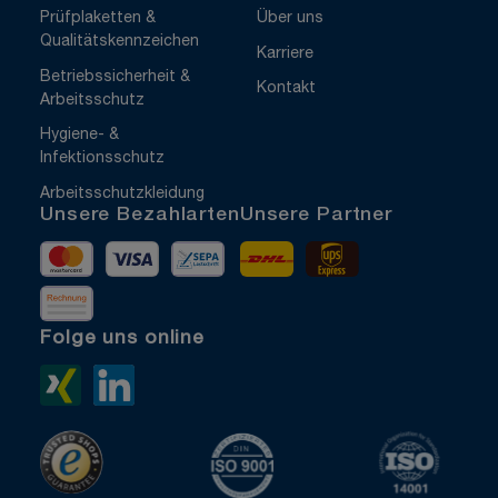
Prüfplaketten &
Über uns
Qualitätskennzeichen
Karriere
Betriebssicherheit &
Kontakt
Arbeitsschutz
Hygiene- &
Infektionsschutz
Arbeitsschutzkleidung
Unsere Bezahlarten
Unsere Partner
Mastercard
Visa
Vorkasse
DHL
UPS Express
Rechnung
Folge uns online
Xing>
LinkedIn>
TrustedShops
ISO 9001 zertifiziert
ISO 1400