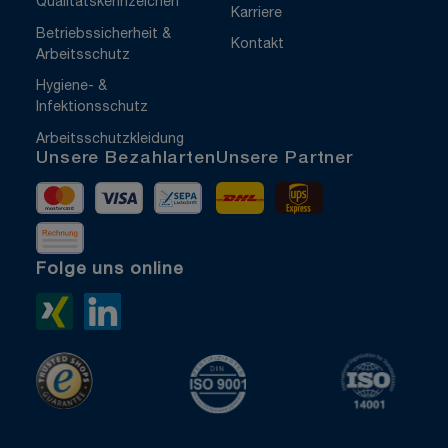
Qualitätskennzeichen
Karriere
Betriebssicherheit &
Kontakt
Arbeitsschutz
Hygiene- &
Infektionsschutz
Arbeitsschutzkleidung
Unsere Bezahlarten
Unsere Partner
Mastercard
Visa
Vorkasse
DHL
UPS Express
Rechnung
Folge uns online
Xing>
LinkedIn>
TrustedShops
ISO 9001 zertifiziert
ISO 1400