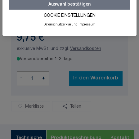
Auswahl bestätigen
Schnelle Lieferung
Made in Germany
COOKIE EINSTELLUNGEN
ISO-zertifizierte Qualität
Datenschutzerklärung
|
Impressum
9,75 €
exklusive MwSt. und zzgl.
Versandkosten
Versandbereit in 1-2 Tage
Menge
-
+
In den Warenkorb
Merkliste
Teilen
Technische
Produktbeschreibung
Kontakt