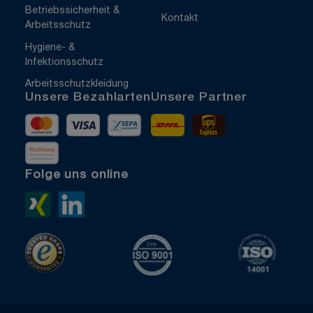
Betriebssicherheit &
Kontakt
Arbeitsschutz
Hygiene- &
Infektionsschutz
Arbeitsschutzkleidung
Unsere Bezahlarten
Unsere Partner
Mastercard
Visa
Vorkasse
DHL
UPS Express
Rechnung
Folge uns online
Xing>
LinkedIn>
TrustedShops
ISO 9001 zertifiziert
ISO 1400