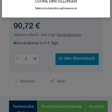
COOKIE EINSTELLUNGEN
Schnelle Lieferung
Made in Germany
Datenschutzerklärung
|
Impressum
ISO-zertifizierte Qualität
90,72 €
exklusive MwSt. und zzgl.
Versandkosten
Versandbereit in 3-5 Tage
Menge
-
+
In den Warenkorb
Merkliste
Teilen
Technische
Produktbeschreibung
Kontakt