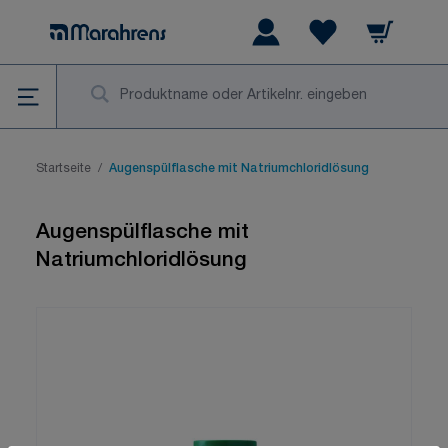
Zum Inhalt springen
Warenkorb
Wishlist Items
Su
Startseite
/
Augenspülflasche mit Natriumchloridlösung
Augenspülflasche mit
Natriumchloridlösung