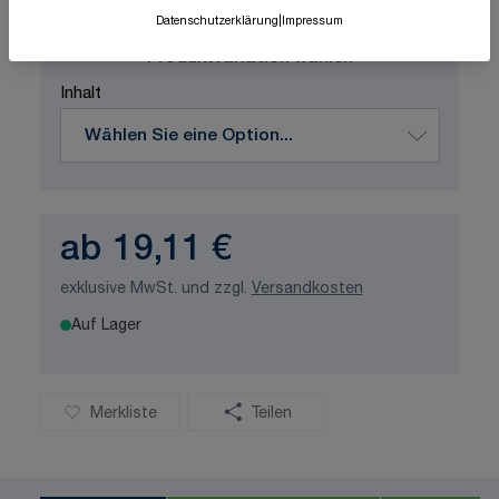
ISO-zertifizierte Qualität
Datenschutzerklärung
|
Impressum
Produktvariation wählen
Inhalt
ab
19,11 €
exklusive MwSt. und zzgl.
Versandkosten
Auf Lager
Merkliste
Teilen