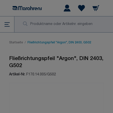
Zum Inhalt springen
Warenkorb
Wishlist Items
Su
Startseite
/
Fließrichtungspfeil "Argon", DIN 2403, G502
Fließrichtungspfeil "Argon", DIN 2403,
G502
Artikel-Nr.
F170.14.005/G502