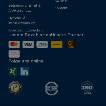
Karriere
Betriebssicherheit &
Kontakt
Arbeitsschutz
Hygiene- &
Infektionsschutz
Arbeitsschutzkleidung
Unsere Bezahlarten
Unsere Partner
Mastercard
Visa
Vorkasse
DHL
UPS Express
Rechnung
Folge uns online
Xing>
LinkedIn>
TrustedShops
ISO 9001 zertifiziert
ISO 1400