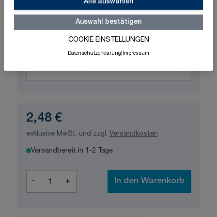
Schnelle Lieferung
Made in Germany
Alle auswählen
ISO-zertifizierte Qualität
Auswahl bestätigen
Produktvariation wählen
COOKIE EINSTELLUNGEN
Maße
Datenschutzerklärung
|
Impressum
2,48 €
exklusive MwSt. und zzgl.
Versandkosten
Versandbereit in 1-2 Tage
Menge
-
+
In den Warenkorb