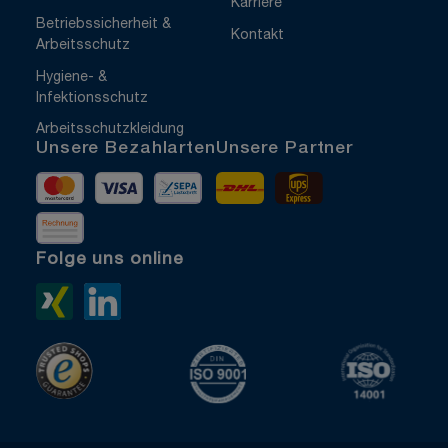
Karriere
Betriebssicherheit &
Kontakt
Arbeitsschutz
Hygiene- &
Infektionsschutz
Arbeitsschutzkleidung
Unsere Bezahlarten
Unsere Partner
Mastercard
Visa
Vorkasse
DHL
UPS Express
Rechnung
Folge uns online
Xing>
LinkedIn>
TrustedShops
ISO 9001 zertifiziert
ISO 1400