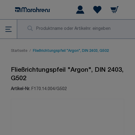
Zum Inhalt springen
Warenkorb
Wishlist Items
Su
Startseite
/
Fließrichtungspfeil "Argon", DIN 2403, G502
Fließrichtungspfeil "Argon", DIN 2403,
G502
Artikel-Nr.
F170.14.004/G502