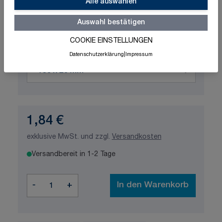
Schnelle Lieferung
Made in Germany
Alle auswählen
ISO-zertifizierte Qualität
Auswahl bestätigen
Produktvariation wählen
COOKIE EINSTELLUNGEN
Maße
Datenschutzerklärung
|
Impressum
1,84 €
exklusive MwSt. und zzgl.
Versandkosten
Versandbereit in 1-2 Tage
Menge
-
+
In den Warenkorb