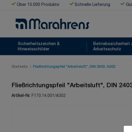
Zum Inhalt springen
Über 15.000 Produkte
Schnelle Lieferung
Gün
Sicherheitszeichen &
Betriebssicherheit 
Hinweisschilder
Arbeitsschutz
Startseite
/
Fließrichtungspfeil "Arbeitsluft", DIN 2403, A302
Fließrichtungspfeil "Arbeitsluft", DIN 240
Artikel-Nr.
F170.14.001/A302