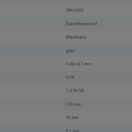
DIN 2403
Durchflussstoff
Marahrens
grau
Folie (0,1 mm)
STK
1 STK/VE
126 mm
26 mm
0,1 mm