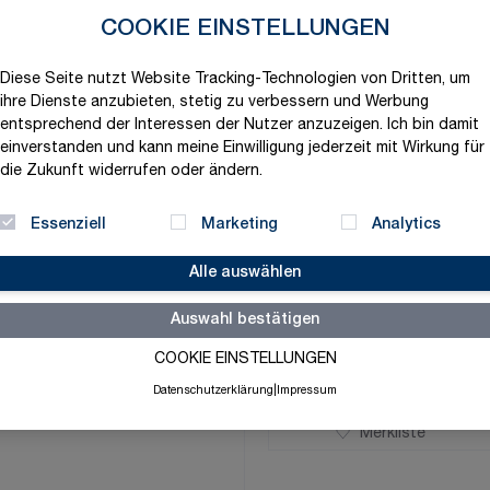
Produktvariation wählen
COOKIE EINSTELLUNGEN
Maße
Diese Seite nutzt Website Tracking-Technologien von Dritten, um
ihre Dienste anzubieten, stetig zu verbessern und Werbung
entsprechend der Interessen der Nutzer anzuzeigen. Ich bin damit
einverstanden und kann meine Einwilligung jederzeit mit Wirkung für
die Zukunft widerrufen oder ändern.
1,72 €
Essenziell
Marketing
Analytics
exklusive MwSt. und zzgl.
V
Alle auswählen
Versandbereit in 1-2 Tage
Menge
Auswahl bestätigen
-
+
COOKIE EINSTELLUNGEN
Datenschutzerklärung
|
Impressum
Merkliste