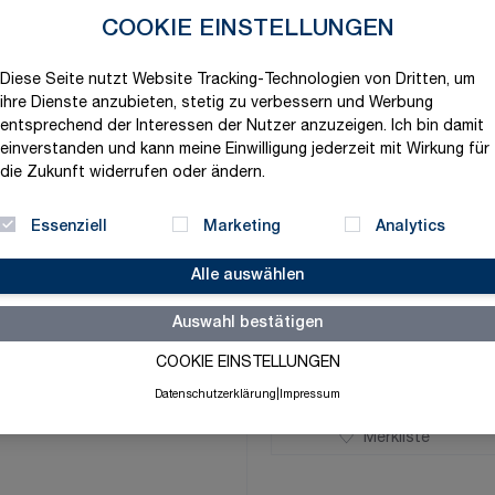
Produktvariation wählen
COOKIE EINSTELLUNGEN
Maße
Diese Seite nutzt Website Tracking-Technologien von Dritten, um
ihre Dienste anzubieten, stetig zu verbessern und Werbung
entsprechend der Interessen der Nutzer anzuzeigen. Ich bin damit
einverstanden und kann meine Einwilligung jederzeit mit Wirkung für
die Zukunft widerrufen oder ändern.
2,19 €
Essenziell
Marketing
Analytics
exklusive MwSt. und zzgl.
V
Alle auswählen
Versandbereit in 1-2 Tage
Menge
Auswahl bestätigen
-
+
COOKIE EINSTELLUNGEN
Datenschutzerklärung
|
Impressum
Merkliste