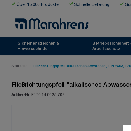
Zum Inhalt springen
Über 15.000 Produkte
Schnelle Lieferung
Gün
Sicherheitszeichen &
Betriebssicherheit 
Hinweisschilder
Arbeitsschutz
Startseite
/
Fließrichtungspfeil "alkalisches Abwasser", DIN 2403, L7
Fließrichtungspfeil "alkalisches Abwasse
Artikel-Nr.
F170.14.002/L702