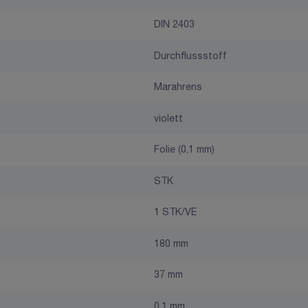
DIN 2403
Durchflussstoff
Marahrens
violett
Folie (0,1 mm)
STK
1 STK/VE
180 mm
37 mm
0,1 mm