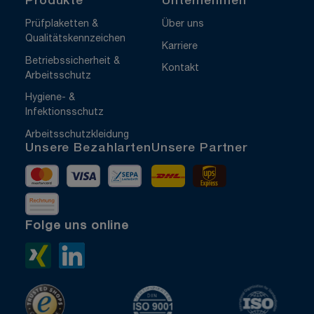
Produkte
Unternehmen
Prüfplaketten &
Über uns
Qualitätskennzeichen
Karriere
Betriebssicherheit &
Kontakt
Arbeitsschutz
Hygiene- &
Infektionsschutz
Arbeitsschutzkleidung
Unsere Bezahlarten
Unsere Partner
Mastercard
Visa
Vorkasse
DHL
UPS Express
Rechnung
Folge uns online
Xing>
LinkedIn>
TrustedShops
ISO 9001 zertifiziert
ISO 1400