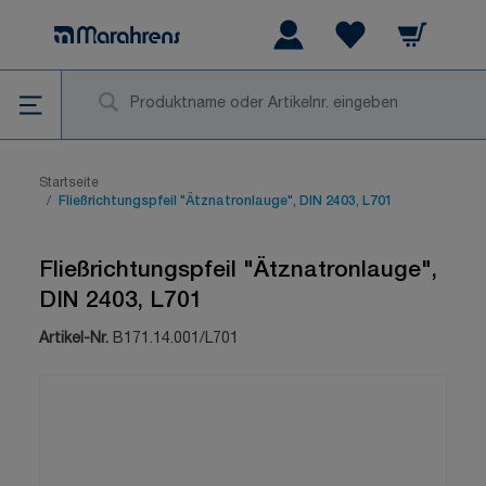
Zum Inhalt springen
Warenkorb
Wishlist Items
Su
Startseite
/
Fließrichtungspfeil "Ätznatronlauge", DIN 2403, L701
Fließrichtungspfeil "Ätznatronlauge",
DIN 2403, L701
Artikel-Nr.
B171.14.001/L701