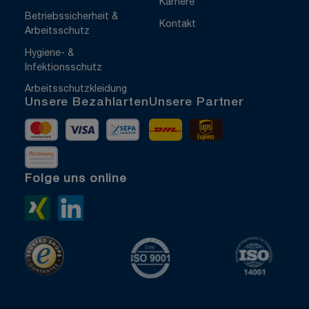
Karriere
Betriebssicherheit &
Kontakt
Arbeitsschutz
Hygiene- &
Infektionsschutz
Arbeitsschutzkleidung
Unsere Bezahlarten
Unsere Partner
Mastercard
Visa
Vorkasse
DHL
UPS Express
Rechnung
Folge uns online
Xing>
LinkedIn>
TrustedShops
ISO 9001 zertifiziert
ISO 1400