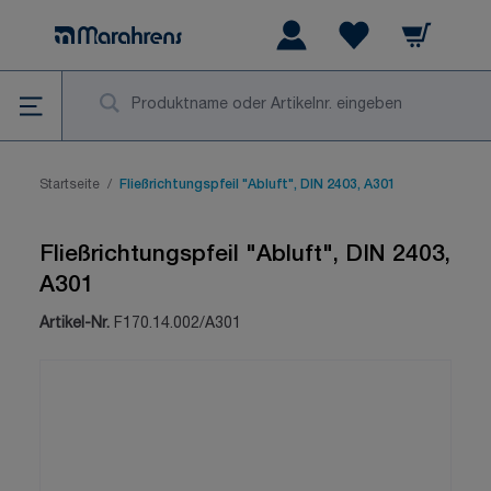
Zum Inhalt springen
Warenkorb
Wishlist Items
Su
Startseite
/
Fließrichtungspfeil "Abluft", DIN 2403, A301
Fließrichtungspfeil "Abluft", DIN 2403,
A301
Artikel-Nr.
F170.14.002/A301