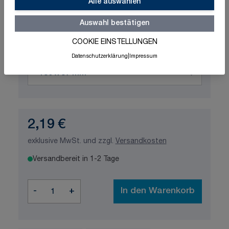
Schnelle Lieferung
Made in Germany
Alle auswählen
ISO-zertifizierte Qualität
Auswahl bestätigen
Produktvariation wählen
COOKIE EINSTELLUNGEN
Maße
Datenschutzerklärung
|
Impressum
2,19 €
exklusive MwSt. und zzgl.
Versandkosten
Versandbereit in 1-2 Tage
Menge
-
+
In den Warenkorb