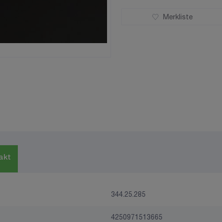
Merkliste
akt
344.25.285
4250971513665