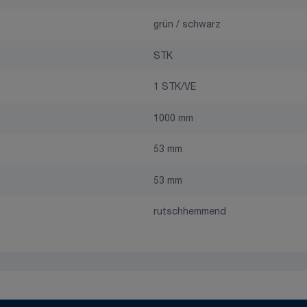
grün / schwarz
STK
1 STK/VE
1000 mm
53 mm
53 mm
rutschhemmend