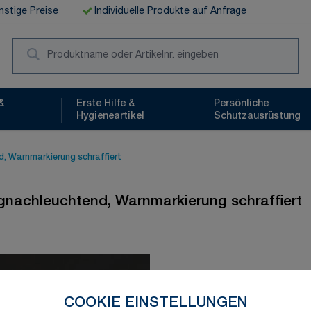
stige Preise
Individuelle Produkte auf Anfrage
Suc
&
Erste Hilfe &
Persönliche
Hygieneartikel
Schutzausrüstung
d, Warnmarkierung schraffiert
ngnachleuchtend, Warnmarkierung schraffiert
Schnelle Lieferung
COOKIE EINSTELLUNGEN