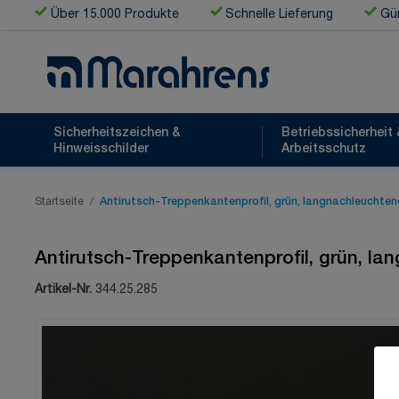
Zum Inhalt springen
Über 15.000 Produkte
Schnelle Lieferung
Gün
Sicherheitszeichen &
Betriebssicherheit 
Hinweisschilder
Arbeitsschutz
Startseite
/
Antirutsch-Treppenkantenprofil, grün, langnachleuchten
Antirutsch-Treppenkantenprofil, grün, la
Artikel-Nr.
344.25.285