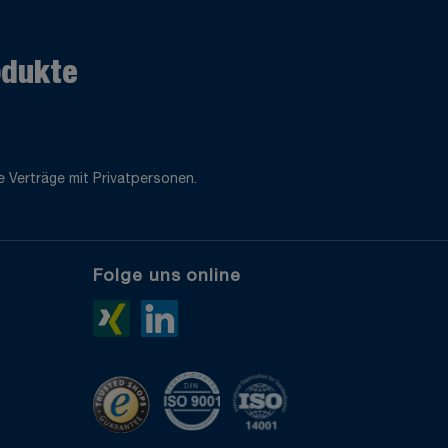
odukte
 Verträge mit Privatpersonen.
Folge uns online
e
Xing>
LinkedIn>
TrustedShops
ISO 9001 zertifiziert
ISO 14001 zertifiziert