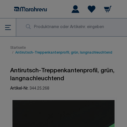
Zum Inhalt springen
Warenkorb
Wishlist Items
Su
Startseite
/
Antirutsch-Treppenkantenprofil, grün, langnachleuchtend
Antirutsch-Treppenkantenprofil, grün,
langnachleuchtend
Artikel-Nr.
344.25.268