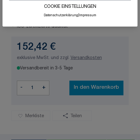
COOKIE EINSTELLUNGEN
Datenschutzerklärung
|
Impressum
Schnelle Lieferung
Made in Germany
ISO-zertifizierte Qualität
152,42 €
exklusive MwSt. und zzgl.
Versandkosten
Versandbereit in 3-5 Tage
Menge
-
+
In den Warenkorb
Merkliste
Teilen