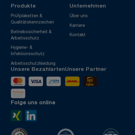
Produkte
Unternehmen
Prüfplaketten &
Über uns
Qualitätskennzeichen
Karriere
Betriebssicherheit &
Kontakt
Arbeitsschutz
Hygiene- &
Infektionsschutz
Arbeitsschutzkleidung
Unsere Bezahlarten
Unsere Partner
Mastercard
Visa
Vorkasse
DHL
UPS Express
Rechnung
Folge uns online
Xing>
LinkedIn>
TrustedShops
ISO 9001 zertifiziert
ISO 1400