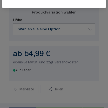
ISO-zertifizierte Qualität
Produktvariation wählen
Höhe
ab
54,99 €
exklusive MwSt. und zzgl.
Versandkosten
Auf Lager
Merkliste
Teilen