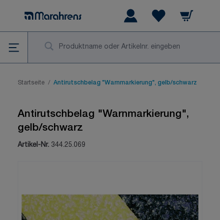
Zum Inhalt springen
Warenkorb
Wishlist Items
Su
Startseite
/
Antirutschbelag "Warnmarkierung", gelb/schwarz
Antirutschbelag "Warnmarkierung",
gelb/schwarz
Artikel-Nr.
344.25.069