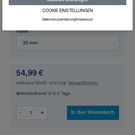
Auswahl bestätigen
Schnelle Lieferung
Made in Germany
ISO-zertifizierte Qualität
COOKIE EINSTELLUNGEN
Datenschutzerklärung
|
Impressum
Produktvariation wählen
Höhe
54,99 €
exklusive MwSt. und zzgl.
Versandkosten
Versandbereit in 3-5 Tage
Menge
-
+
In den Warenkorb