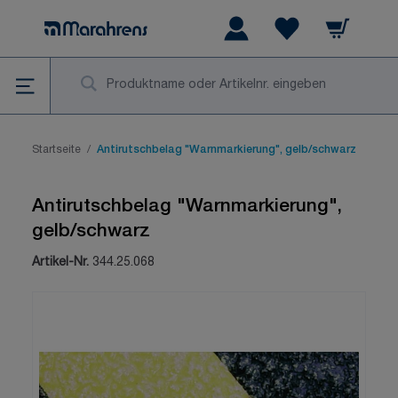
Zum Inhalt springen
Warenkorb
Wishlist Items
Su
Startseite
/
Antirutschbelag "Warnmarkierung", gelb/schwarz
Antirutschbelag "Warnmarkierung",
gelb/schwarz
Artikel-Nr.
344.25.068