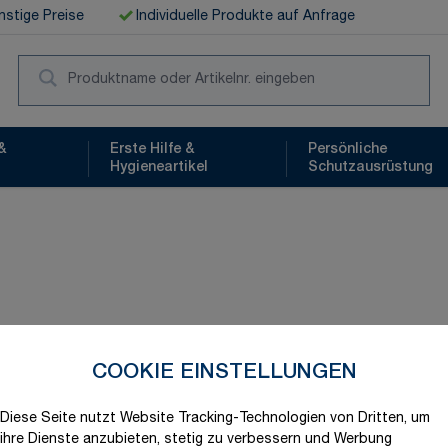
stige Preise
Individuelle Produkte auf Anfrage
Suc
&
Erste Hilfe &
Persönliche
Hygieneartikel
Schutzausrüstung
COOKIE EINSTELLUNGEN
Schnelle Lieferung
Diese Seite nutzt Website Tracking-Technologien von Dritten, um
Produktvariation wählen
ihre Dienste anzubieten, stetig zu verbessern und Werbung