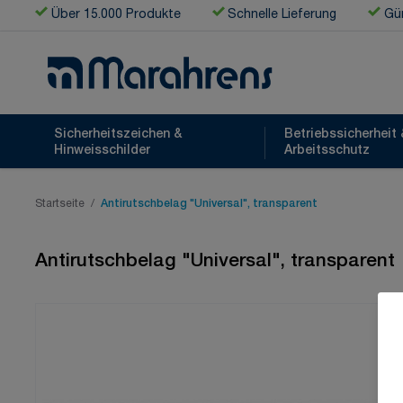
Zum Inhalt springen
Über 15.000 Produkte
Schnelle Lieferung
Gün
Sicherheitszeichen &
Betriebssicherheit 
Hinweisschilder
Arbeitsschutz
Startseite
/
Antirutschbelag "Universal", transparent
Antirutschbelag "Universal", transparent