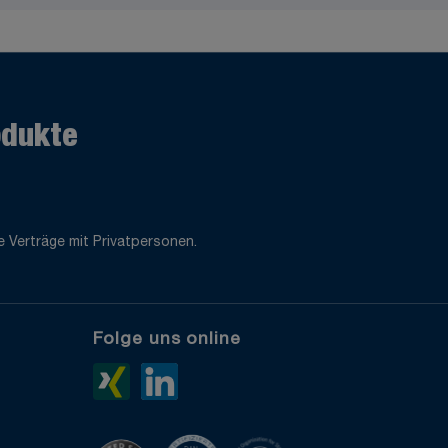
odukte
 Verträge mit Privatpersonen.
Folge uns online
e
Xing>
LinkedIn>
TrustedShops
ISO 9001 zertifiziert
ISO 14001 zertifiziert