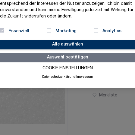
entsprechend der Interessen der Nutzer anzuzeigen. Ich bin damit
Höhe
einverstanden und kann meine Einwilligung jederzeit mit Wirkung für
die Zukunft widerrufen oder ändern.
Essenziell
Marketing
Analytics
Alle auswählen
ab
45,84 €
Auswahl bestätigen
exklusive MwSt. und zzgl.
V
COOKIE EINSTELLUNGEN
Auf Lager
Datenschutzerklärung
|
Impressum
Merkliste