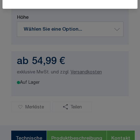
Produktvariation wählen
Höhe
ab
54,99 €
exklusive MwSt. und zzgl.
Versandkosten
Auf Lager
Merkliste
Teilen
Technische
Produktbeschreibung
Kontakt