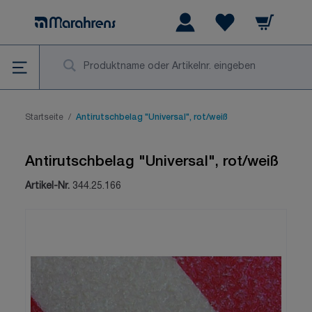
Zum Inhalt springen
Warenkorb
Wishlist Items
Su
Startseite
/
Antirutschbelag "Universal", rot/weiß
Antirutschbelag "Universal", rot/weiß
Artikel-Nr.
344.25.166