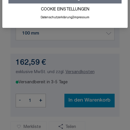
COOKIE EINSTELLUNGEN
Produktvariation wählen
Datenschutzerklärung
|
Impressum
Höhe
162,59 €
exklusive MwSt. und zzgl.
Versandkosten
Versandbereit in 3-5 Tage
Menge
-
+
In den Warenkorb
Merkliste
Teilen