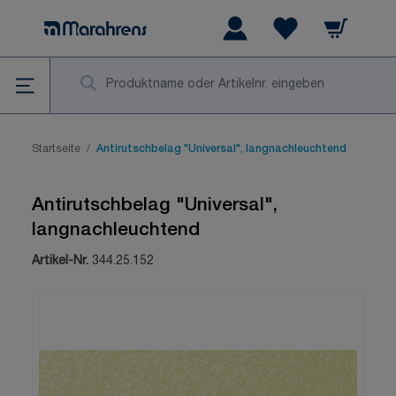
Zum Inhalt springen
Warenkorb
Wishlist Items
Su
Startseite
/
Antirutschbelag "Universal", langnachleuchtend
Antirutschbelag "Universal",
langnachleuchtend
Artikel-Nr.
344.25.152