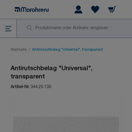
Zum Inhalt springen
Warenkorb
Wishlist Items
Su
Startseite
/
Antirutschbelag "Universal", transparent
Antirutschbelag "Universal",
transparent
Artikel-Nr.
344.25.130