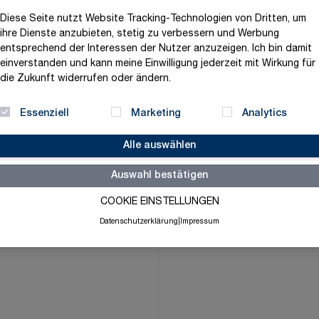
32,02 €
Diese Seite nutzt Website Tracking-Technologien von Dritten, um
ihre Dienste anzubieten, stetig zu verbessern und Werbung
exklusive MwSt. und zzgl.
V
entsprechend der Interessen der Nutzer anzuzeigen. Ich bin damit
Versandbereit in 3-5 Tage
einverstanden und kann meine Einwilligung jederzeit mit Wirkung für
die Zukunft widerrufen oder ändern.
Menge
-
+
Essenziell
Marketing
Analytics
Alle auswählen
Merkliste
Auswahl bestätigen
COOKIE EINSTELLUNGEN
Datenschutzerklärung
|
Impressum