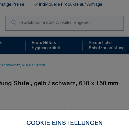
stige Preise
Individuelle Produkte auf Anfrage
Suc
&
Erste Hilfe &
Persönliche
Hygieneartikel
Schutzausrüstung
lb / schwarz, 610 x 150 mm
tung Stufe!, gelb / schwarz, 610 x 150 mm
Schnelle Lieferung
COOKIE EINSTELLUNGEN