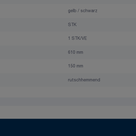
gelb / schwarz
STK
1 STK/VE
610 mm
150 mm
rutschhemmend