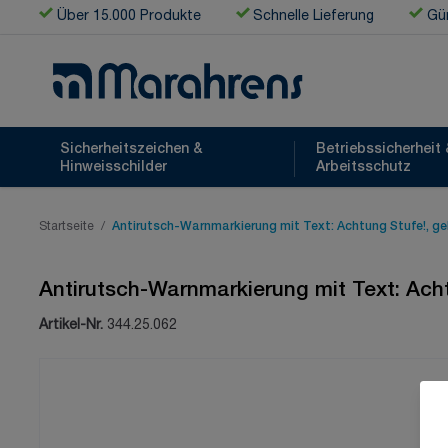
Zum Inhalt springen
Über 15.000 Produkte
Schnelle Lieferung
Gün
Sicherheitszeichen &
Betriebssicherheit 
Hinweisschilder
Arbeitsschutz
Startseite
/
Antirutsch-Warnmarkierung mit Text: Achtung Stufe!, ge
Antirutsch-Warnmarkierung mit Text: Ach
Artikel-Nr.
344.25.062