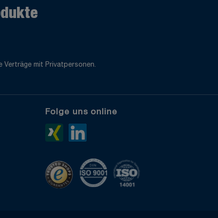
odukte
 Verträge mit Privatpersonen.
Folge uns online
e
Xing>
LinkedIn>
TrustedShops
ISO 9001 zertifiziert
ISO 14001 zertifiziert