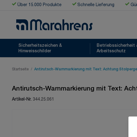
Zum Inhalt springen
Über 15.000 Produkte
Schnelle Lieferung
Gün
Sicherheitszeichen &
Betriebssicherheit 
Hinweisschilder
Arbeitsschutz
Startseite
/
Antirutsch-Warnmarkierung mit Text: Achtung Stolpergef
Antirutsch-Warnmarkierung mit Text: Ach
Artikel-Nr.
344.25.061