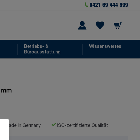
0421 69 444 999
Warenkorb
he
Wishlist Items
Betriebs- &
Wissenswertes
Büroausstattung
0 mm
Made in Germany
ISO-zertifizierte Qualität