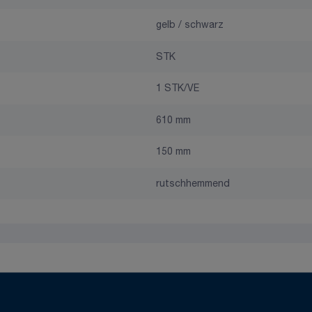
gelb / schwarz
STK
1 STK/VE
610 mm
150 mm
rutschhemmend