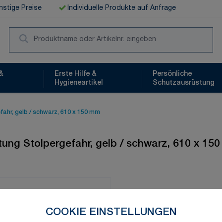
stige Preise
Individuelle Produkte auf Anfrage
Suc
&
Erste Hilfe &
Persönliche
Hygieneartikel
Schutzausrüstung
ahr, gelb / schwarz, 610 x 150 mm
tung Stolpergefahr, gelb / schwarz, 610 x 15
Schnelle Lieferung
COOKIE EINSTELLUNGEN