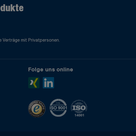
odukte
 Verträge mit Privatpersonen.
Folge uns online
e
Xing>
LinkedIn>
TrustedShops
ISO 9001 zertifiziert
ISO 14001 zertifiziert