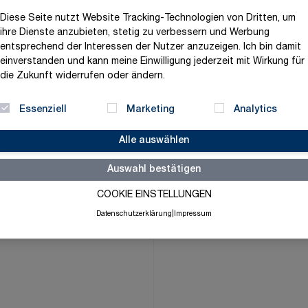
34,94 €
Diese Seite nutzt Website Tracking-Technologien von Dritten, um
ihre Dienste anzubieten, stetig zu verbessern und Werbung
exklusive MwSt. und zzgl.
V
entsprechend der Interessen der Nutzer anzuzeigen. Ich bin damit
Versandbereit in 3-5 Tage
einverstanden und kann meine Einwilligung jederzeit mit Wirkung für
die Zukunft widerrufen oder ändern.
Menge
-
+
Essenziell
Marketing
Analytics
Alle auswählen
Merkliste
Auswahl bestätigen
COOKIE EINSTELLUNGEN
Datenschutzerklärung
|
Impressum