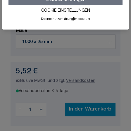
Auswahl bestätigen
Schnelle Lieferung
Made in Germany
ISO-zertifizierte Qualität
COOKIE EINSTELLUNGEN
Datenschutzerklärung
|
Impressum
Produktvariation wählen
Maße
5,52 €
exklusive MwSt. und zzgl.
Versandkosten
Versandbereit in 3-5 Tage
Menge
-
+
In den Warenkorb