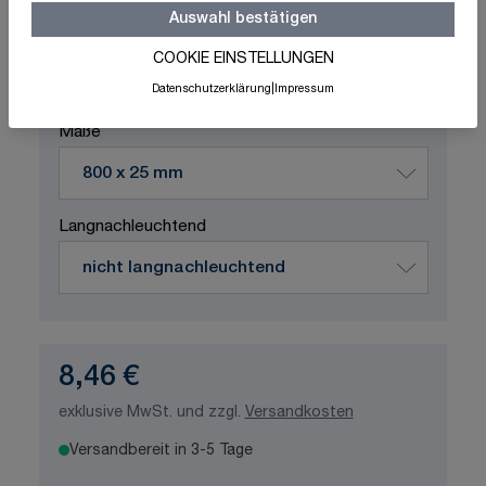
Auswahl bestätigen
Schnelle Lieferung
Made in Germany
ISO-zertifizierte Qualität
COOKIE EINSTELLUNGEN
Datenschutzerklärung
|
Impressum
Produktvariation wählen
Maße
Langnachleuchtend
8,46 €
exklusive MwSt. und zzgl.
Versandkosten
Versandbereit in 3-5 Tage