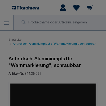
Zum Inhalt springen
Warenkorb
Wishlist Items
Su
Startseite
/
Antirutsch-Aluminiumplatte "Warnmarkierung", schraubbar
Antirutsch-Aluminiumplatte
"Warnmarkierung", schraubbar
Artikel-Nr.
344.25.091