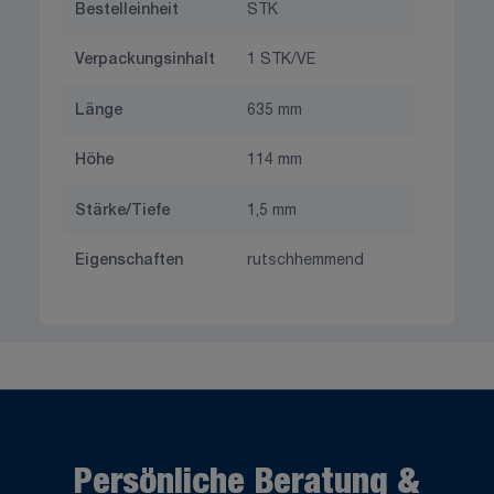
Bestelleinheit
STK
Verpackungsinhalt
1 STK/VE
Länge
635 mm
Höhe
114 mm
Stärke/Tiefe
1,5 mm
Eigenschaften
rutschhemmend
Persönliche Beratung &