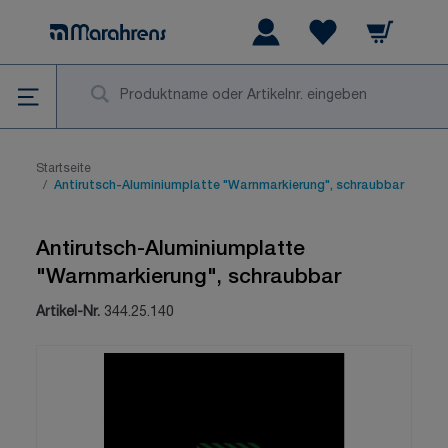
Zum Inhalt springen
Warenkorb
Wishlist Items
Su
Startseite
/
Antirutsch-Aluminiumplatte "Warnmarkierung", schraubbar
Antirutsch-Aluminiumplatte
"Warnmarkierung", schraubbar
Artikel-Nr.
344.25.140