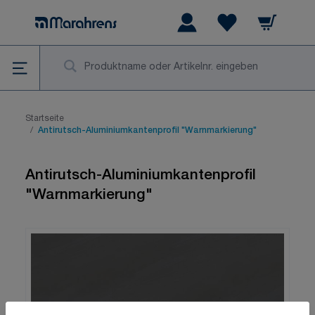
Zum Inhalt springen
Warenkorb
Wishlist Items
Su
Startseite
/
Antirutsch-Aluminiumkantenprofil "Warnmarkierung"
Antirutsch-Aluminiumkantenprofil
"Warnmarkierung"