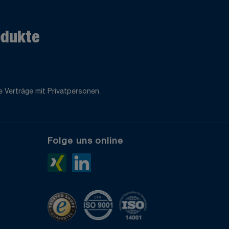
odukte
 Verträge mit Privatpersonen.
Folge uns online
e
Xing>
LinkedIn>
TrustedShops
ISO 9001 zertifiziert
ISO 14001 zertifiziert