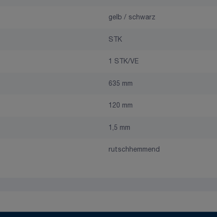
gelb / schwarz
STK
1 STK/VE
635 mm
120 mm
1,5 mm
rutschhemmend