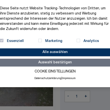
Produktvariation wählen
Diese Seite nutzt Website Tracking-Technologien von Dritten, um
Maße
ihre Dienste anzubieten, stetig zu verbessern und Werbung
entsprechend der Interessen der Nutzer anzuzeigen. Ich bin damit
einverstanden und kann meine Einwilligung jederzeit mit Wirkung für
die Zukunft widerrufen oder ändern.
Farbe
Essenziell
Marketing
Analytics
Alle auswählen
Auswahl bestätigen
93,36 €
COOKIE EINSTELLUNGEN
exklusive MwSt. und zzgl.
V
Datenschutzerklärung
|
Impressum
Versandbereit in 3-5 Tage
Menge
-
+