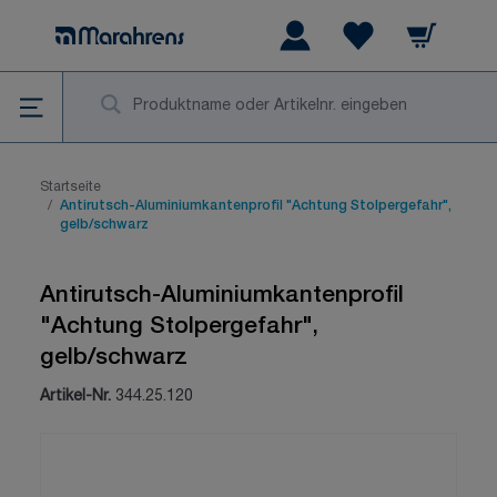
Zum Inhalt springen
Warenkorb
Wishlist Items
Su
Startseite
/
Antirutsch-Aluminiumkantenprofil "Achtung Stolpergefahr",
gelb/schwarz
Antirutsch-Aluminiumkantenprofil
"Achtung Stolpergefahr",
gelb/schwarz
Artikel-Nr.
344.25.120