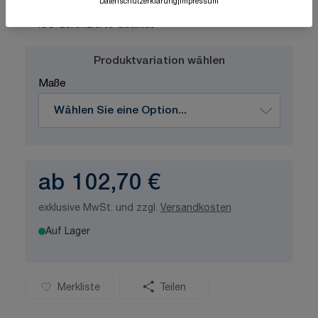
Datenschutzerklärung
|
Impressum
Schnelle Lieferung
Made in Germany
ISO-zertifizierte Qualität
Produktvariation wählen
Maße
ab
102,70 €
exklusive MwSt. und zzgl.
Versandkosten
Auf Lager
Merkliste
Teilen