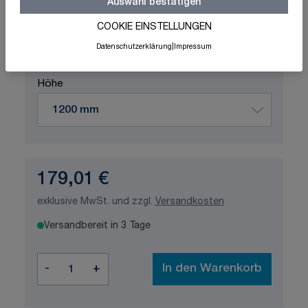
Auswahl bestätigen
Schnelle Lieferung
Made in Germany
ISO-zertifizierte Qualität
COOKIE EINSTELLUNGEN
Datenschutzerklärung
|
Impressum
Produktvariation wählen
Höhe
179,01 €
exklusive MwSt. und zzgl.
Versandkosten
Versandbereit in 3 Tage
Menge
-
+
In den Warenkorb