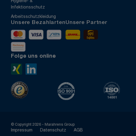
Hygiene- &
Infektionsschutz
Arbeitsschutzkleidung
Unsere Bezahlarten
Unsere Partner
Mastercard
Visa
Vorkasse
DHL
UPS Express
Rechnung
Folge uns online
Xing>
LinkedIn>
TrustedShops
ISO 9001 zertifiziert
ISO 1400
© Copyright 2026 - Marahrens Group
Impressum
Datenschutz
AGB