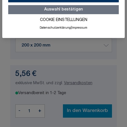
Schnelle Lieferung
Made in Germany
Auswahl bestätigen
ISO-zertifizierte Qualität
COOKIE EINSTELLUNGEN
Produktvariation wählen
Datenschutzerklärung
|
Impressum
Maße
5,56 €
exklusive MwSt. und zzgl.
Versandkosten
Versandbereit in 1-2 Tage
Menge
-
+
In den Warenkorb