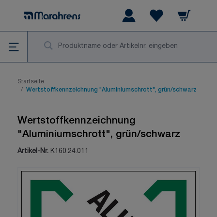
Zum Inhalt springen
Warenkorb
Wishlist Items
Su
Startseite
/
Wertstoffkennzeichnung "Aluminiumschrott", grün/schwarz
Wertstoffkennzeichnung
"Aluminiumschrott", grün/schwarz
Artikel-Nr.
K160.24.011