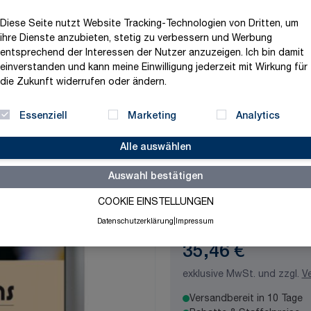
Produktvariation wählen
Diese Seite nutzt Website Tracking-Technologien von Dritten, um
Format
ihre Dienste anzubieten, stetig zu verbessern und Werbung
entsprechend der Interessen der Nutzer anzuzeigen. Ich bin damit
einverstanden und kann meine Einwilligung jederzeit mit Wirkung für
die Zukunft widerrufen oder ändern.
Profil
Essenziell
Marketing
Analytics
Alle auswählen
Form
Auswahl bestätigen
COOKIE EINSTELLUNGEN
Datenschutzerklärung
|
Impressum
35,46 €
exklusive MwSt. und zzgl.
V
Versandbereit in 10 Tage