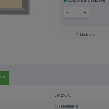
Rabatte & Staffelpreise
Menge
-
+
Merkliste
akt
314.25.016
4061466006704