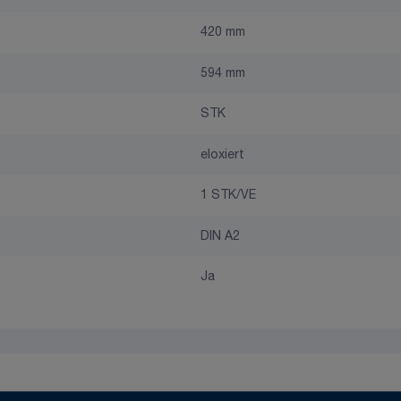
420 mm
594 mm
STK
eloxiert
1 STK/VE
DIN A2
Ja