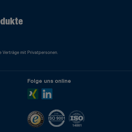
odukte
 Verträge mit Privatpersonen.
Folge uns online
e
Xing>
LinkedIn>
TrustedShops
ISO 9001 zertifiziert
ISO 14001 zertifiziert