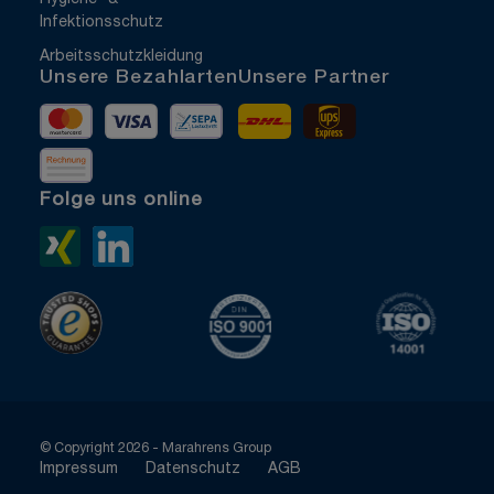
Infektionsschutz
Arbeitsschutzkleidung
Unsere Bezahlarten
Unsere Partner
Mastercard
Visa
Vorkasse
DHL
UPS Express
Rechnung
Folge uns online
Xing>
LinkedIn>
TrustedShops
ISO 9001 zertifiziert
ISO 1400
© Copyright 2026 - Marahrens Group
Impressum
Datenschutz
AGB